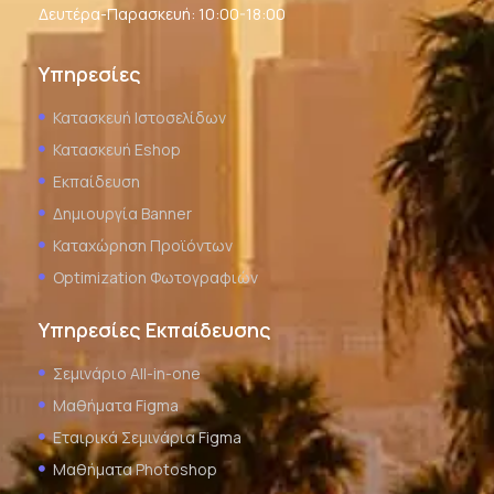
Δευτέρα-Παρασκευή: 10:00-18:00
Υπηρεσίες
Κατασκευή Ιστοσελίδων
Κατασκευή Eshop
Εκπαίδευση
Δημιουργία Banner
Καταχώρηση Προϊόντων
Optimization Φωτογραφιών
Υπηρεσίες Εκπαίδευσης
Σεμινάριο All-in-one
Μαθήματα Figma
Εταιρικά Σεμινάρια Figma
Μαθήματα Photoshop