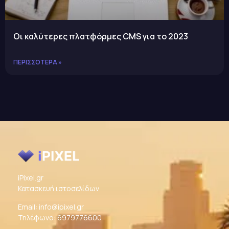
Οι καλύτερες πλατφόρμες CMS για το 2023
ΠΕΡΙΣΣΌΤΕΡΑ »
iPixel.gr
Κατασκευή ιστοσελίδων
Email:
info@ipixel.gr
Τηλέφωνο:
6979776600