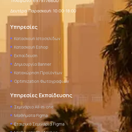
Τηλέφωνο:
6979776600
Δευτέρα-Παρασκευή: 10:00-18:00
Υπηρεσίες
Κατασκευή Ιστοσελίδων
Κατασκευή Eshop
Εκπαίδευση
Δημιουργία Banner
Καταχώρηση Προϊόντων
Optimization Φωτογραφιών
Υπηρεσίες Εκπαίδευσης
Σεμινάριο All-in-one
Μαθήματα Figma
Εταιρικά Σεμινάρια Figma